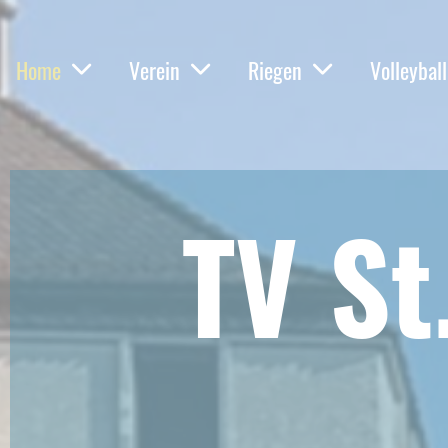
Home
Verein
Riegen
Volleyball
TV St