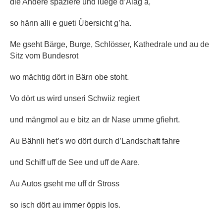
die Andere spaziere und luege d’Alag a,
Ü
so hänn alli e gueti
bersicht g’ha.
Me gseht Bärge, Burge, Schlösser, Kathedrale und au de
Sitz vom Bundesrot
wo mächtig dört in Bärn obe stoht.
Vo dört us wird unseri Schwiiz regiert
und mängmol au e bitz an dr Nase umme gfiehrt.
Au Bähnli het’s wo dört durch d’Landschaft fahre
und Schiff uff de See und uff de Aare.
Au Autos gseht me uff dr Stross
so isch dört au immer öppis los.