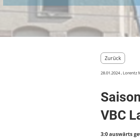
Zurück
28.01.2024
, Lorentz 
Saison
VBC L
3:0 auswärts 