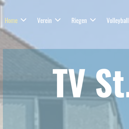
Home
Verein
Riegen
Volleyball
TV St