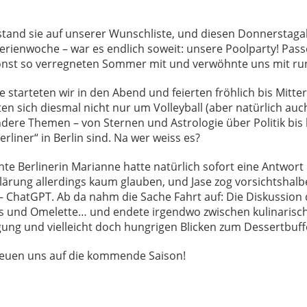
 stand sie auf unserer Wunschliste, und diesen Donnerstaga
rienwoche – war es endlich soweit: unsere Poolparty! Pass
onst so verregneten Sommer mit und verwöhnte uns mit run
e starteten wir in den Abend und feierten fröhlich bis Mitte
n sich diesmal nicht nur um Volleyball (aber natürlich auc
ere Themen – von Sternen und Astrologie über Politik bis h
erliner“ in Berlin sind. Na wer weiss es?
e Berlinerin Marianne hatte natürlich sofort eine Antwort 
lärung allerdings kaum glauben, und Jase zog vorsichtshalb
 – ChatGPT. Ab da nahm die Sache Fahrt auf: Die Diskussion d
s und Omelette… und endete irgendwo zwischen kulinarisc
ung und vielleicht doch hungrigen Blicken zum Dessertbuff
freuen uns auf die kommende Saison!