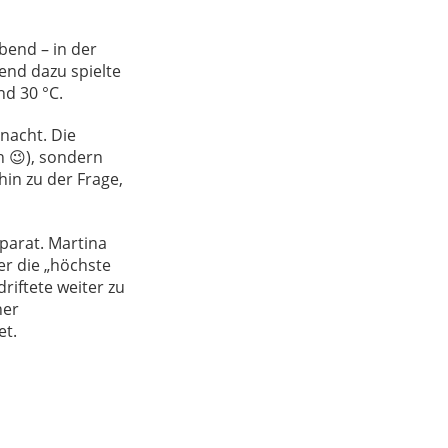
bend – in der
end dazu spielte
d 30 °C.
rnacht. Die
h 😉), sondern
in zu der Frage,
parat. Martina
er die „höchste
riftete weiter zu
her
et.