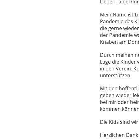
Liebe Trainer/in
Mein Name ist L
Pandemie das Kid
die gerne wiede
der Pandemie wo
Knaben am Donn
Durch meinen neu
Lage die Kinder 
in den Verein. K
unterstützen.
Mit den hoffentl
geben wieder leic
bei mir oder bei
kommen können
Die Kids sind wi
Herzlichen Dank