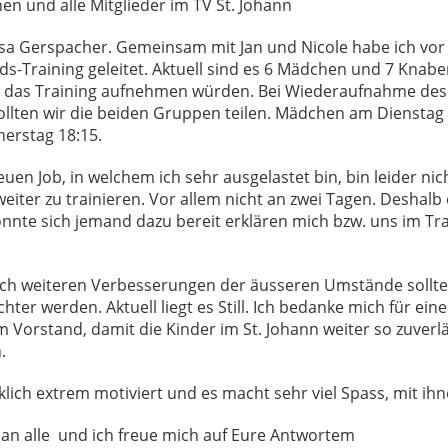
nen und alle Mitglieder im TV St. Johann
isa Gerspacher. Gemeinsam mit Jan und Nicole habe ich vor
s-Training geleitet. Aktuell sind es 6 Mädchen und 7 Knaben
r das Training aufnehmen würden. Bei Wiederaufnahme des
llten wir die beiden Gruppen teilen. Mädchen am Dienstag 
erstag 18:15.
en Job, in welchem ich sehr ausgelastet bin, bin leider nic
weiter zu trainieren. Vor allem nicht an zwei Tagen. Deshalb
önnte sich jemand dazu bereit erklären mich bzw. uns im Tr
ich weiteren Verbesserungen der äusseren Umstände sollte 
hter werden. Aktuell liegt es Still. Ich bedanke mich für ei
m Vorstand, damit die Kinder im St. Johann weiter so zuverlä
.
rklich extrem motiviert und es macht sehr viel Spass, mit ih
 an alle und ich freue mich auf Eure Antwortem