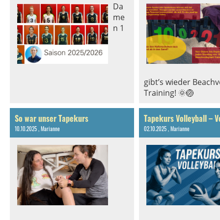
Da
me
n 1
gibt’s wieder Beachvo
Training! 🌞🏐
So war unser Tapekurs
10.10.2025
, Marianne
02.10.2025
, Marianne