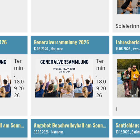
Spielerinn
026
Generalversammlung 2026
17.06.2026
, Marianne
14.06.2026
, Yves 
Ter
Ter
min
min
;
;
18.0
18.0
9.20
9.20
26
26
i
Angebot Beachvolleyball am Sonntag
Angebot Beachvolleyball am Sonntag
Santichlau
05.05.2026
, Marianne
13.12.2025
, Barba