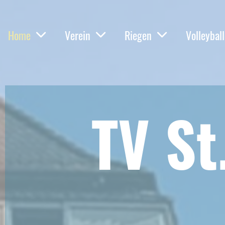
Home
Verein
Riegen
Volleyball
TV St