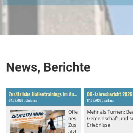
News, Berichte
Zusätzliche Hallentrainings im August & September 2026
DR-Jahresbericht 2026
04.08.2026
, Marianne
04.08.2026
, Barbara
Offe
Mehr als Turnen: B
nes
Gemeinschaft und s
Zus
Erlebnisse
atzt