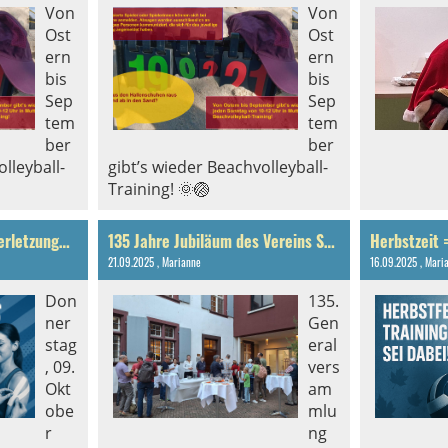
Von
Von
Ost
Ost
ern
ern
bis
bis
Sep
Sep
tem
tem
ber
ber
lleyball-
gibt’s wieder Beachvolleyball-
Training! 🌞🏐
Tapekurs Volleyball – Verletzungen vorbeugen & stärker spielen!
135 Jahre Jubiläum des Vereins St. Johann Basel
21.09.2025
, Marianne
16.09.2025
, Mari
Don
135.
ner
Gen
stag
eral
, 09.
vers
Okt
am
obe
mlu
r
ng