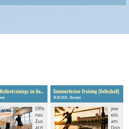
Zusätzliche Hallentrainings im August & September 2026
Sommerferien-Training (Volleyball)
anne
30.06.2026
, Marianne
Offe
jew
nes
eils
Zus
am
atzt
Don